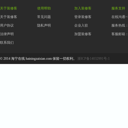
关于装修客
使用帮助
加入装修客
服务支持
关于装修客
常见问题
登录装修客
在线沟通>>
用户协议
隐私声明
企业入驻
服务热线：05
法律声明
加盟装修客
客服邮箱：16
联系我们
© 2014 海宁在线 hainingzaixian.com 保留一切权利。
浙ICP备14032991号-1